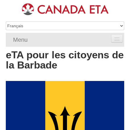
Menu
eTA pour les citoyens de
Home
la Barbade
Demande d’eTA
Exigences de l’eTA
FAQ de l’eTA
Vérifier le statut eTA
Ressources
Contact