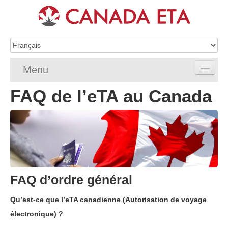
Menu
FAQ de l’eTA au Canada
Home
Demande d’eTA
Exigences de l’eTA
FAQ de l’eTA
FAQ d’ordre général
Vérifier le statut eTA
Qu’est-ce que l’eTA canadienne (Autorisation de voyage
Ressources
électronique) ?
Contact