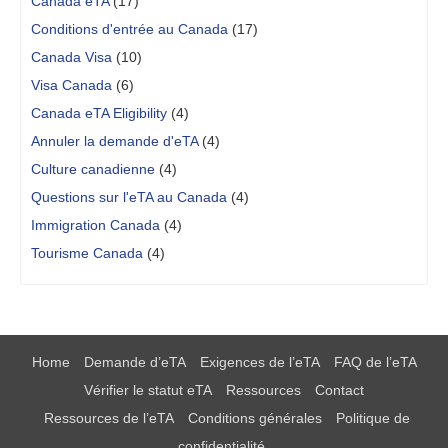
Canada eTA
(17)
Conditions d'entrée au Canada
(17)
Canada Visa
(10)
Visa Canada
(6)
Canada eTA Eligibility
(4)
Annuler la demande d'eTA
(4)
Culture canadienne
(4)
Questions sur l'eTA au Canada
(4)
Immigration Canada
(4)
Tourisme Canada
(4)
Home
Demande d’eTA
Exigences de l’eTA
FAQ de l’eTA
Vérifier le statut eTA
Ressources
Contact
Ressources de l’eTA
Conditions générales
Politique de
confidentialité