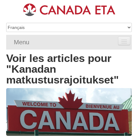
Menu
Voir les articles pour
Home
"Kanadan
Demande d’eTA
matkustusrajoitukset"
Exigences de l’eTA
FAQ de l’eTA
Vérifier le statut eTA
Ressources
Contact