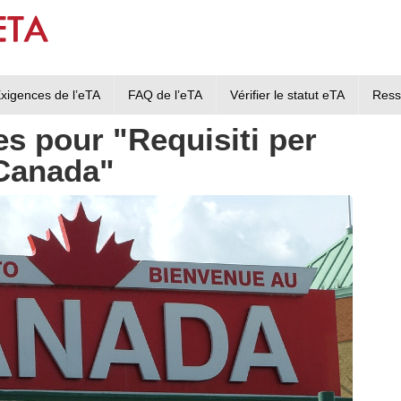
xigences de l’eTA
FAQ de l’eTA
Vérifier le statut eTA
Ress
les pour "Requisiti per
 Canada"