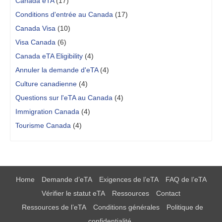
Canada eTA
(17)
Conditions d'entrée au Canada
(17)
Canada Visa
(10)
Visa Canada
(6)
Canada eTA Eligibility
(4)
Annuler la demande d'eTA
(4)
Culture canadienne
(4)
Questions sur l'eTA au Canada
(4)
Immigration Canada
(4)
Tourisme Canada
(4)
Home
Demande d’eTA
Exigences de l’eTA
FAQ de l’eTA
Vérifier le statut eTA
Ressources
Contact
Ressources de l’eTA
Conditions générales
Politique de
confidentialité