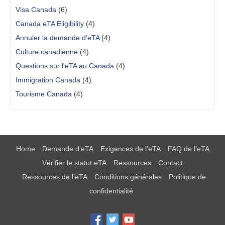
Visa Canada
(6)
Canada eTA Eligibility
(4)
Annuler la demande d'eTA
(4)
Culture canadienne
(4)
Questions sur l'eTA au Canada
(4)
Immigration Canada
(4)
Tourisme Canada
(4)
Home
Demande d’eTA
Exigences de l’eTA
FAQ de l’eTA
Vérifier le statut eTA
Ressources
Contact
Ressources de l’eTA
Conditions générales
Politique de
confidentialité