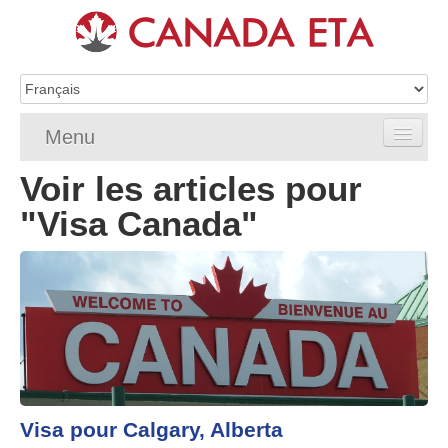
Menu
Voir les articles pour
Home
"Visa Canada"
Demande d’eTA
Exigences de l’eTA
FAQ de l’eTA
Vérifier le statut eTA
Ressources
Visa pour Calgary, Alberta
Contact