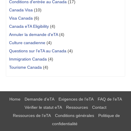
Conditions d'entrée au Canada
(17)
Canada Visa
(10)
Visa Canada
(6)
Canada eTA Eligibility
(4)
Annuler la demande d'eTA
(4)
Culture canadienne
(4)
Questions sur l'eTA au Canada
(4)
Immigration Canada
(4)
Tourisme Canada
(4)
Home
Demande d’eTA
Exigences de l’eTA
FAQ de l’eTA
Vérifier le statut eTA
Ressources
Contact
Ressources de l’eTA
Conditions générales
Politique de
confidentialité