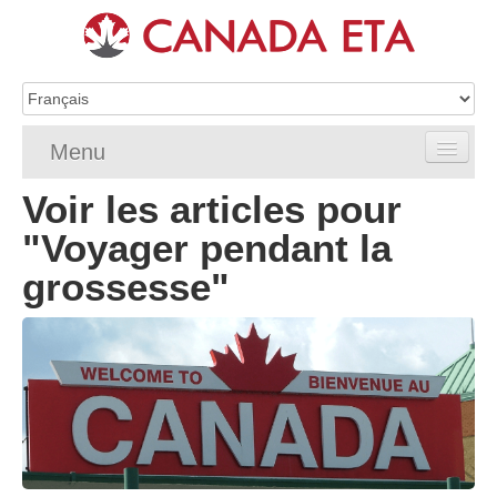
Menu
Voir les articles pour
Home
"Voyager pendant la
Demande d’eTA
grossesse"
Exigences de l’eTA
FAQ de l’eTA
Vérifier le statut eTA
Ressources
Contact